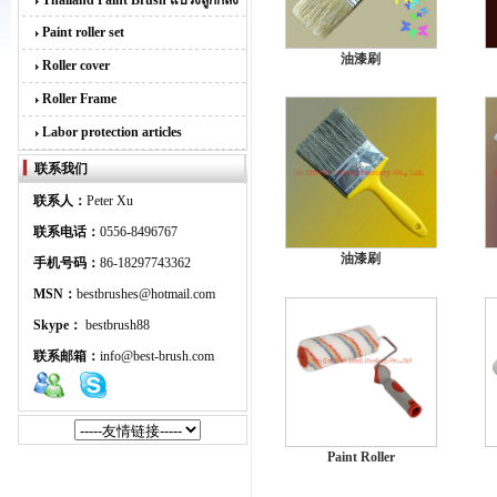
Thailand Paint Brush แปรงลูกกลิ้ง
Paint roller set
油漆刷
Roller cover
Roller Frame
Labor protection articles
联系我们
联系人：
Peter Xu
联系电话：
0556-8496767
油漆刷
手机号码：
86-18297743362
MSN：
bestbrushes@hotmail.com
Skype：
bestbrush88
联系邮箱：
info@best-brush.com
Paint Roller