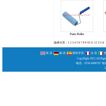
Paint Roller
选择分页：
1
2
3
4
5
6
7
8
9
10
11
12
13
14
英 语
德 语
西班牙语
法 语
CopyRight 2011 All Righ
电话：0556-8496767 地址：Y